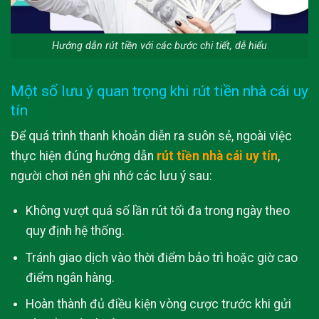
Hướng dẫn rút tiền với các bước chi tiết, dễ hiểu
Một số lưu ý quan trọng khi rút tiền nhà cái uy
tín
Để quá trình thanh khoản diễn ra suôn sẻ, ngoài việc
thực hiện đúng hướng dẫn
rút tiền nhà cái uy tín
,
người chơi nên ghi nhớ các lưu ý sau:
Không vượt quá số lần rút tối đa trong ngày theo
quy định hệ thống.
Tránh giao dịch vào thời điểm bảo trì hoặc giờ cao
điểm ngân hàng.
Hoàn thành đủ điều kiện vòng cược trước khi gửi