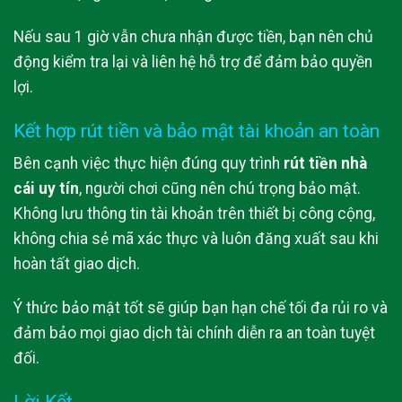
Nếu sau 1 giờ vẫn chưa nhận được tiền, bạn nên chủ
động kiểm tra lại và liên hệ hỗ trợ để đảm bảo quyền
lợi.
Kết hợp rút tiền và bảo mật tài khoản an toàn
Bên cạnh việc thực hiện đúng quy trình
rút tiền nhà
cái uy tín
, người chơi cũng nên chú trọng bảo mật.
Không lưu thông tin tài khoản trên thiết bị công cộng,
không chia sẻ mã xác thực và luôn đăng xuất sau khi
hoàn tất giao dịch.
Ý thức bảo mật tốt sẽ giúp bạn hạn chế tối đa rủi ro và
đảm bảo mọi giao dịch tài chính diễn ra an toàn tuyệt
đối.
Lời Kết