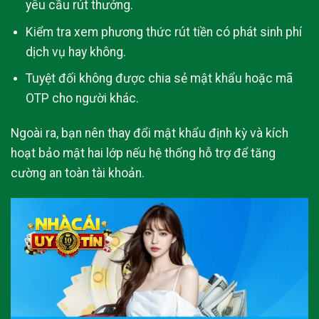
yêu cầu rút thưởng.
Kiểm tra xem phương thức rút tiền có phát sinh phí
dịch vụ hay không.
Tuyệt đối không được chia sẻ mật khẩu hoặc mã
OTP cho người khác.
Ngoài ra, bạn nên thay đổi mật khẩu định kỳ và kích
hoạt bảo mật hai lớp nếu hệ thống hỗ trợ để tăng
cường an toàn tài khoản.