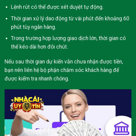
Lệnh rút có thể được xét duyệt tự động.
Thời gian xử lý dao động từ vài phút đến khoảng 60
phút tùy ngân hàng.
Trong trường hợp lượng giao dịch lớn, thời gian có
thể kéo dài hơn đôi chút.
Nếu sau thời gian dự kiến vẫn chưa nhận được tiền,
bạn nên liên hệ bộ phận chăm sóc khách hàng để
được kiểm tra nhanh chóng.