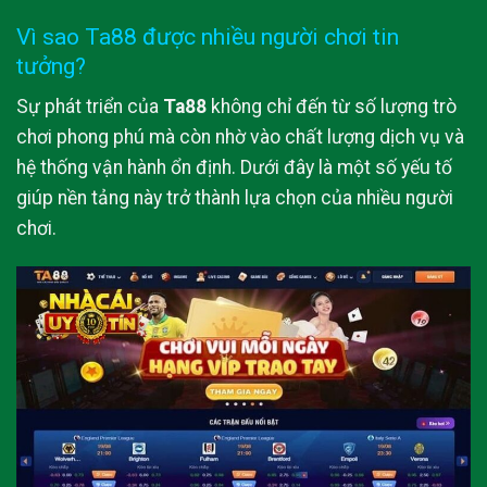
Vì sao Ta88 được nhiều người chơi tin
tưởng?
Sự phát triển của
Ta88
không chỉ đến từ số lượng trò
chơi phong phú mà còn nhờ vào chất lượng dịch vụ và
hệ thống vận hành ổn định. Dưới đây là một số yếu tố
giúp nền tảng này trở thành lựa chọn của nhiều người
chơi.