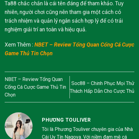
Ta88 chắc chắn là cái tên đáng để tham khảo. Tuy
nhiên, người chơi cũng nên tham gia một cách có
trách nhiệm và quản lý ngân sách hợp lý để có trải
nghiệm giải trí an toàn và hiệu quả.
Xem Thêm :
NBET – Review Tổng Quan Cổng Cá Cược
Game Thủ Tin Chọn
NBET – Review Tổng Quan
Soc88 – Chinh Phục Mọi Thử
Cổng Cá Cược Game Thủ Tin
Thách Hấp Dẫn Cho Cược Thủ
Chọn
PHƯƠNG TOULIVER
Tôi là Phương Touliver chuyên gia của Nhà
Cái Uy Tín Nagoya. Với niềm đam mê cá