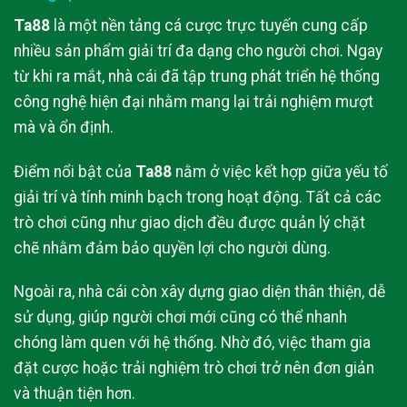
Ta88
là một nền tảng cá cược trực tuyến cung cấp
nhiều sản phẩm giải trí đa dạng cho người chơi. Ngay
từ khi ra mắt, nhà cái đã tập trung phát triển hệ thống
công nghệ hiện đại nhằm mang lại trải nghiệm mượt
mà và ổn định.
Điểm nổi bật của
Ta88
nằm ở việc kết hợp giữa yếu tố
giải trí và tính minh bạch trong hoạt động. Tất cả các
trò chơi cũng như giao dịch đều được quản lý chặt
chẽ nhằm đảm bảo quyền lợi cho người dùng.
Ngoài ra, nhà cái còn xây dựng giao diện thân thiện, dễ
sử dụng, giúp người chơi mới cũng có thể nhanh
chóng làm quen với hệ thống. Nhờ đó, việc tham gia
đặt cược hoặc trải nghiệm trò chơi trở nên đơn giản
và thuận tiện hơn.