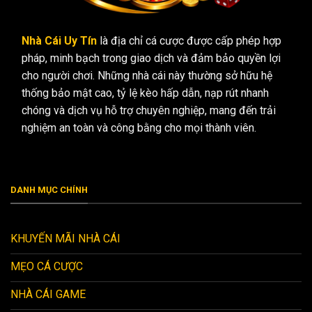
Nhà Cái Uy Tín
là địa chỉ cá cược được cấp phép hợp
pháp, minh bạch trong giao dịch và đảm bảo quyền lợi
cho người chơi. Những nhà cái này thường sở hữu hệ
thống bảo mật cao, tỷ lệ kèo hấp dẫn, nạp rút nhanh
chóng và dịch vụ hỗ trợ chuyên nghiệp, mang đến trải
nghiệm an toàn và công bằng cho mọi thành viên.
DANH MỤC CHÍNH
KHUYẾN MÃI NHÀ CÁI
MẸO CÁ CƯỢC
NHÀ CÁI GAME