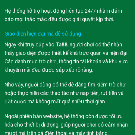
Hệ thống hỗ trợ hoạt động liên tục 24/7 nhằm đảm
bảo mọi thắc mắc đều được giải quyết kịp thời.
Giao diện hiện đại mà dễ sử dụng
Ngay khi truy cập vào
Ta88
, người chơi có thể nhận
thấy giao diện được thiết kế khá trực quan và hiện đại.
Các danh mục trò chơi, thông tin tài khoản và khu vực
khuyến mãi đều được sắp xếp rõ ràng.
Nhờ vậy, người dùng có thể dễ dàng tìm kiếm trò chơi
hoặc thực hiện các thao tác như nạp tiền, rút tiền và
đặt cược mà không mất quá nhiều thời gian.
Ngoài phiên bản website, hệ thống còn được tối ưu
hóa cho thiết bị di động, giúp người chơi có cảm nhận
mượt mà trên cả điện thoại và máy tính bảng.