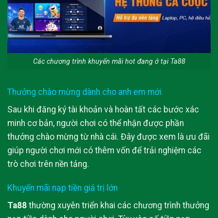
Các chương trình khuyến mãi hot đang ở tại Ta88
Thưởng chào mừng dành cho anh em mới
Sau khi đăng ký tài khoản và hoàn tất các bước xác
minh cơ bản, người chơi có thể nhận được phần
thưởng chào mừng từ nhà cái. Đây được xem là ưu đãi
giúp người chơi mới có thêm vốn để trải nghiệm các
trò chơi trên nền tảng.
Khuyến mãi nạp tiền giá trị lớn
Ta88
thường xuyên triển khai các chương trình thưởng