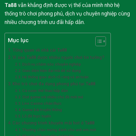
Ta88
vẫn khẳng định được vị thế của mình nhờ hệ
thống trò chơi phong phú, dịch vụ chuyên nghiệp cùng
nhiều chương trình ưu đãi hấp dẫn.
Mục lục
Tổng quan về nhà cái Ta88
Vì sao Ta88 được nhiều người chơi tin tưởng?
Dịch vụ chăm sóc chuyên nghiệp
Giao diện hiện đại mà dễ sử dụng
Hệ thống giao dịch rõ ràng và an toàn
Kho trò chơi đa dạng phong phú tại Ta88
Cá cược thể thao hấp dẫn
Slot game với nhiều chủ đề mới mẻ
Live Casino chân thực
Game bài truyền thống
Lô đề trực tuyến
Các chương trình khuyến mãi hot ở Ta88
Thưởng chào mừng dành cho anh em mới