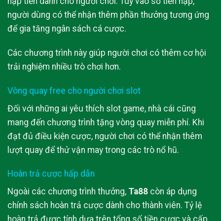
nạp tiền dành cho người chơi. Tùy vào số tiền nạp,
người dùng có thể nhận thêm phần thưởng tương ứng
để gia tăng ngân sách cá cược.
Các chương trình này giúp người chơi có thêm cơ hội
trải nghiệm nhiều trò chơi hơn.
Vòng quay free cho người chơi slot
Đối với những ai yêu thích slot game, nhà cái cũng
mang đến chương trình tặng vòng quay miễn phí. Khi
đạt đủ điều kiện cược, người chơi có thể nhận thêm
lượt quay để thử vận may trong các trò nổ hũ.
Hoàn trả cược hấp dẫn
Ngoài các chương trình thưởng,
Ta88
còn áp dụng
chính sách hoàn trả cược dành cho thành viên. Tỷ lệ
hoàn trả được tính dựa trên tổng số tiền cược và cấp