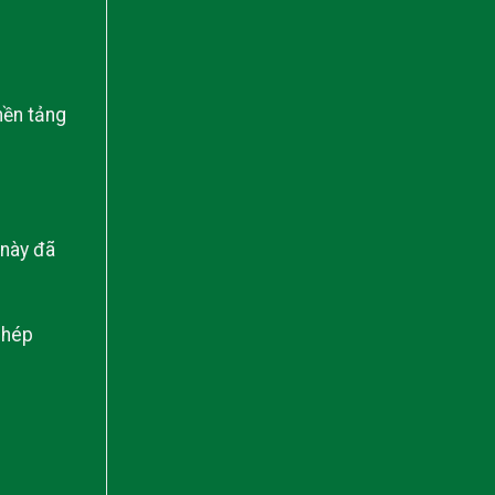
nền tảng
 này đã
phép