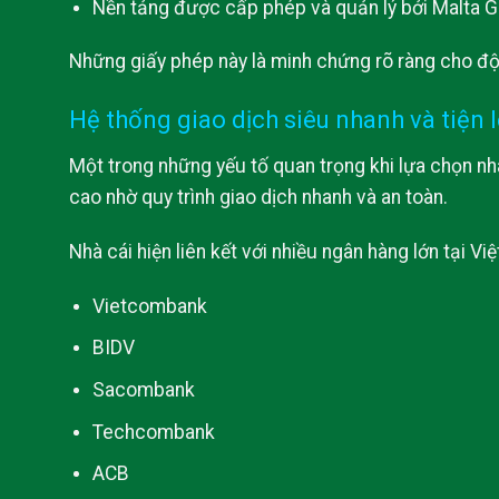
Nền tảng được cấp phép và quản lý bởi Malta G
Những giấy phép này là minh chứng rõ ràng cho độ 
Hệ thống giao dịch siêu nhanh và tiện l
Một trong những yếu tố quan trọng khi lựa chọn nhà 
cao nhờ quy trình giao dịch nhanh và an toàn.
Nhà cái hiện liên kết với nhiều ngân hàng lớn tại Vi
Vietcombank
BIDV
Sacombank
Techcombank
ACB