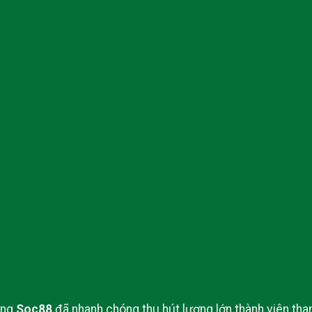
ưng
Soc88
đã nhanh chóng thu hút lượng lớn thành viên tha