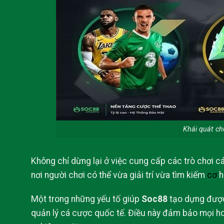
Khái quát ch
Không chỉ dừng lại ở việc cung cấp các trò chơi c
nơi người chơi có thể vừa giải trí vừa tìm kiếm
cơ
h
Một trong những yếu tố giúp
Soc88
tạo dựng được 
quản lý cá cược quốc tế. Điều này đảm bảo mọi h