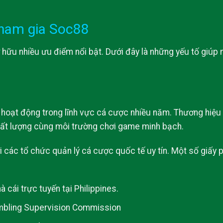
tham gia Soc88
hữu nhiều ưu điểm nổi bật. Dưới đây là những yếu tố giúp 
ến hoạt động trong lĩnh vực cá cược nhiều năm. Thương hiệu
hất lượng cùng môi trường chơi game minh bạch.
các tổ chức quản lý cá cược quốc tế uy tín. Một số giấy 
 cái trực tuyến tại Philippines.
ambling Supervision Commission