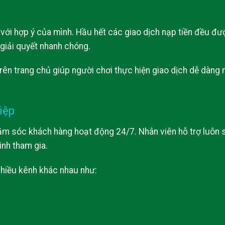
với hợp ý của mình. Hầu hết các giao dịch nạp tiền đều đư
 giải quyết nhanh chóng.
rên trang chủ giúp người chơi thực hiện giao dịch dễ dàng 
iệp
ăm sóc khách hàng hoạt động 24/7. Nhân viên hỗ trợ luôn 
ình tham gia.
nhiều kênh khác nhau như: