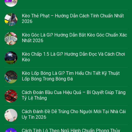
Kèo Thẻ Phạt – Hướng Dẫn Cách Tính Chuẩn Nhất
2026
Kèo Góc Là Gì? Hướng Dẫn Bắt Kèo Góc Chuẩn Xác
Nhất 2026
Kèo Chấp 1.5 Là Gì? Hướng Dẫn Đọc Và Cách Chơi
Kèo
Kèo Lốp Bóng Là Gì? Tìm Hiểu Chi Tiết Kỹ Thuật
Lốp Bóng Trong Bóng Đá
Cách Đoán Bầu Cua Hiệu Quả – Bí Quyết Giúp Tăng
Tỷ Lệ Thắng
Cách Đánh Đề Dễ Trúng Cho Người Mới Tại Nhà Cái
Uy Tín 2026
Cách Tính Lô Theo Ngũ Hành Chuẩn Phong Thủy