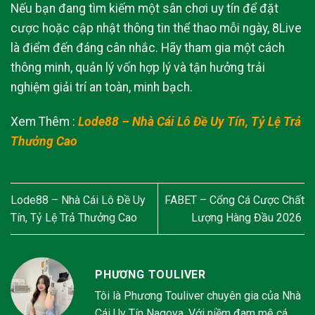
Nếu bạn đang tìm kiếm một sân chơi uy tín để đặt
cược hoặc cập nhật thông tin thể thao mỗi ngày, 8Live
là điểm đến đáng cân nhắc. Hãy tham gia một cách
thông minh, quản lý vốn hợp lý và tận hưởng trải
nghiệm giải trí an toàn, minh bạch.
Xem Thêm :
Lode88 – Nhà Cái Lô Đề Uy Tín, Tỷ Lệ Trả
Thưởng Cao
Lode88 – Nhà Cái Lô Đề Uy
FABET – Cổng Cá Cược Chất
Tín, Tỷ Lệ Trả Thưởng Cao
Lượng Hàng Đầu 2026
PHƯƠNG TOULIVER
Tôi là Phương Touliver chuyên gia của Nhà
Cái Uy Tín Nagoya. Với niềm đam mê cá