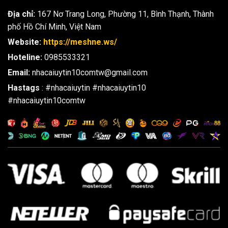
Địa chỉ:
167 Nơ Trang Long, Phường 11, Bình Thạnh, Thành
phố Hồ Chí Minh, Việt Nam
Website:
https://meshne.ws/
Hoteline:
0985533321
Email:
nhacaiuytin10comtw@gmail.com
Hastags
: #nhacaiuytin #nhacaiuytin10
#nhacaiuytin10comtw