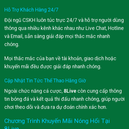
Hỗ Trợ Khách Hàng 24/7
Đội ngũ CSKH luôn túc trực 24/7 và hỗ trợ người dùng
thông qua nhiều kênh khác nhau như Live Chat, Hotline
và Email, sẵn sàng giải đáp mọi thắc mắc nhanh
chóng.
Mọi thắc mắc của bạn về tài khoản, giao dịch hoặc
khuyến mãi đều được giải đáp nhanh chóng.
Cập Nhật Tin Tức Thể Thao Hằng Giờ
Ngoài chức năng cá cược,
8Live
còn cung cấp thông
tin bóng đá và kết quả thi đấu nhanh chóng, giúp người
chơi theo dõi và đưa ra dự đoán chính xác hơn.
Chương Trình Khuyến Mãi Nóng Hổi Tại
8Live