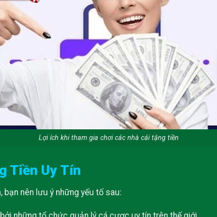
Lợi ích khi tham gia chơi các nhà cái tặng tiền
g Tiền Uy Tín
n
, bạn nên lưu ý những yếu tố sau:
i những tổ chức quản lý cá cược uy tín trên thế giới.