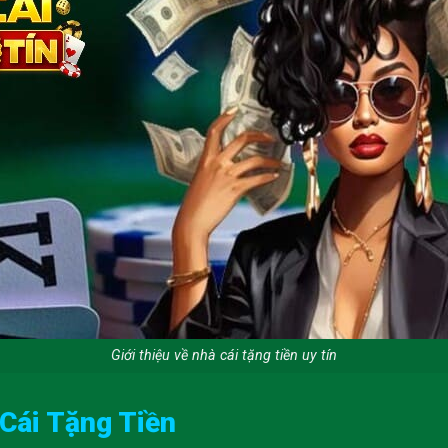
Giới thiệu về nhà cái tặng tiền uy tín
 Cái Tặng Tiền