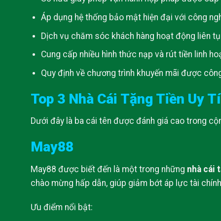
Áp dụng hệ thống bảo mật hiện đại với công ng
Dịch vụ chăm sóc khách hàng hoạt động liên tục
Cung cấp nhiều hình thức nạp và rút tiền linh hoạ
Quy định về chương trình khuyến mãi được công 
Top 3 Nhà Cái Tặng Tiền Uy T
Dưới đây là ba cái tên được đánh giá cao trong cộ
May88
May88 được biết đến là một trong những
nhà cái 
chào mừng hấp dẫn, giúp giảm bớt áp lực tài chín
Ưu điểm nổi bật: