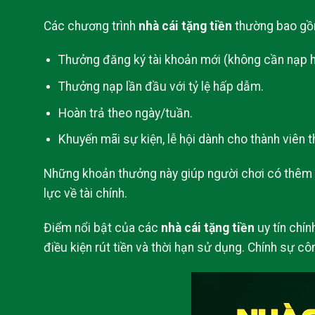
Các chương trình
nhà cái tặng tiền
thường bao gồ
Thưởng đăng ký tài khoản mới (không cần nạp h
Thưởng nạp lần đầu với tỷ lệ hấp dẫm.
Hoàn trả theo ngày/tuần.
Khuyến mãi sự kiện, lễ hội dành cho thành viên th
Những khoản thưởng này giúp người chơi có thêm n
lực về tài chính.
Điểm nổi bật của các
nhà cái tặng tiền
uy tín chín
điều kiện rút tiền và thời hạn sử dụng. Chính sự cô