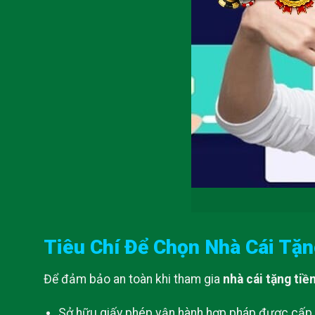
Tiêu Chí Để Chọn Nhà Cái Tặn
Để đảm bảo an toàn khi tham gia
nhà cái tặng tiề
Sở hữu giấy phép vận hành hợp pháp được cấp bở