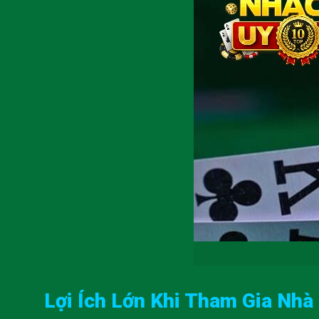
Lợi Ích Lớn Khi Tham Gia Nhà