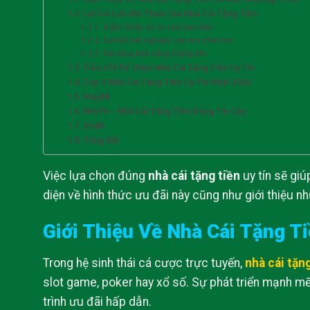
Lợi Ích Lớn Khi Tham Gia Nhà Cái Tặng Tiền
Giảm thiểu rủi ro vốn ban đầu
Cơ hội trải nghiệm các trò chơi hot
Gia tăng khả năng thắng lớn
Tiêu Chí Để Chọn Nhà Cái Tặng Tiền Uy Tín
Top 3 Nhà Cái Tặng Tiền Uy Tín Nhất 2026
May88
Win79 – Nhà Cái Tặng Tiền Đáng Tin Cậy
Xo88
Tổng Kết
Việc lựa chọn đúng
nhà cái tặng tiền
uy tín sẽ giú
diện về hình thức ưu đãi này cũng như giới thiệu nh
Giới Thiệu Về Nhà Cái Tặng T
Trong hệ sinh thái cá cược trực tuyến,
nhà cái tặng
slot game, poker hay xổ số. Sự phát triển mạnh m
trình ưu đãi hấp dẫn.