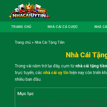
Skip
to
content
TRANG CHỦ
NHÀ CÁI CÁ CƯỢC
NHÀ CÁ
Trang chủ
»
Nhà Cái Tặng Tiền
Nhà Cái Tặn
Trong vài năm trở lại đây, cụm từ
nhà cái tặng tiề
trực tuyến, các
nhà cái uy tín
hiện nay còn triển k
nhiều ban đầu.
Mục lục
Nhà Cái Tặng Tiền – Chơi Game Vui Vẻ Mà Không Lo 
Giới Thiệu Về Nhà Cái Tặng Tiền Và Các Chương Trình