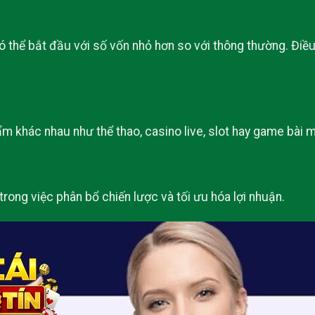
có thể bắt đầu với số vốn nhỏ hơn so với thông thường. Điề
khác nhau như thể thao, casino live, slot hay game bài mà
trong việc phân bổ chiến lược và tối ưu hóa lợi nhuận.