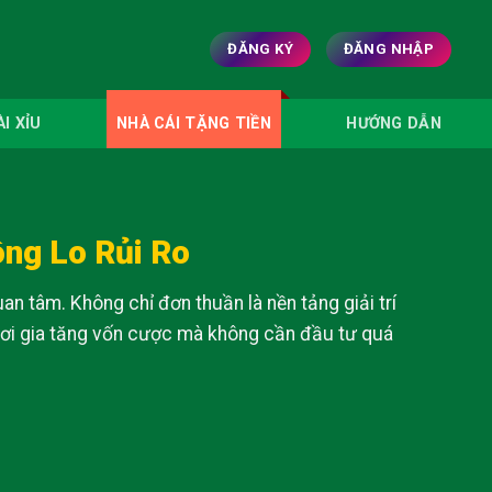
ĐĂNG KÝ
ĐĂNG NHẬP
I XỈU
NHÀ CÁI TẶNG TIỀN
HƯỚNG DẪN
ng Lo Rủi Ro
 tâm. Không chỉ đơn thuần là nền tảng giải trí
chơi gia tăng vốn cược mà không cần đầu tư quá