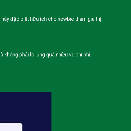
u này đặc biệt hữu ích cho newbie tham gia thị
 không phải lo lắng quá nhiều về chi phí.