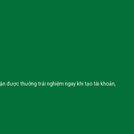
ận được thưởng trải nghiệm ngay khi tạo tài khoản,