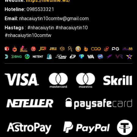
Website:
https://meshne.ws/
Hoteline:
0985533321
Email:
nhacaiuytin10comtw@gmail.com
Hastags
: #nhacaiuytin #nhacaiuytin10
#nhacaiuytin10comtw