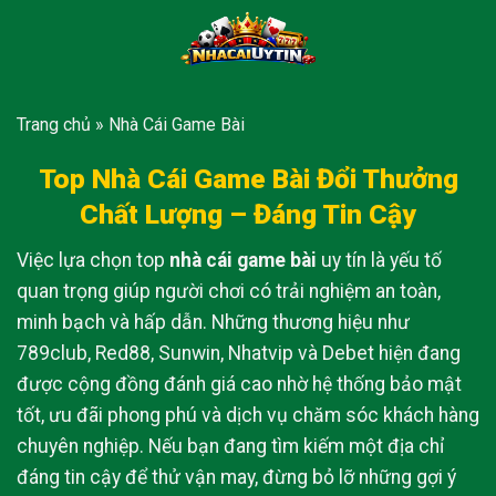
Skip
to
content
Trang chủ
»
Nhà Cái Game Bài
Top Nhà Cái Game Bài Đổi Thưởng
Chất Lượng – Đáng Tin Cậy
Việc lựa chọn top
nhà cái game bài
uy tín là yếu tố
quan trọng giúp người chơi có trải nghiệm an toàn,
minh bạch và hấp dẫn. Những thương hiệu như
789club, Red88, Sunwin, Nhatvip và Debet hiện đang
được cộng đồng đánh giá cao nhờ hệ thống bảo mật
tốt, ưu đãi phong phú và dịch vụ chăm sóc khách hàng
chuyên nghiệp. Nếu bạn đang tìm kiếm một địa chỉ
đáng tin cậy để thử vận may, đừng bỏ lỡ những gợi ý