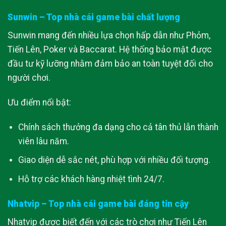
Sunwin – Top nhà cái game bài chất lượng
Sunwin mang đến nhiều lựa chọn hấp dẫn như Phỏm,
Tiến Lên, Poker và Baccarat. Hệ thống bảo mật được
đầu tư kỹ lưỡng nhằm đảm bảo an toàn tuyệt đối cho
người chơi.
Ưu điểm nổi bật:
Chính sách thưởng đa dạng cho cả tân thủ lẫn thành
viên lâu năm.
Giao diện dễ sắc nét, phù hợp với nhiều đối tượng.
Hỗ trợ các khách hàng nhiệt tình 24/7.
Nhatvip – Top nhà cái game bài đáng tin cậy
Nhatvip được biết đến với các trò chơi như Tiến Lên