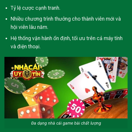
Tỷ lệ cược cạnh tranh.
Nhiều chương trình thưởng cho thành viên mới và
hội viên lâu năm.
Hệ thống vận hành ổn định, tối ưu trên cả máy tính
và điện thoại.
Đa dạng nhà cái game bài chất lượng