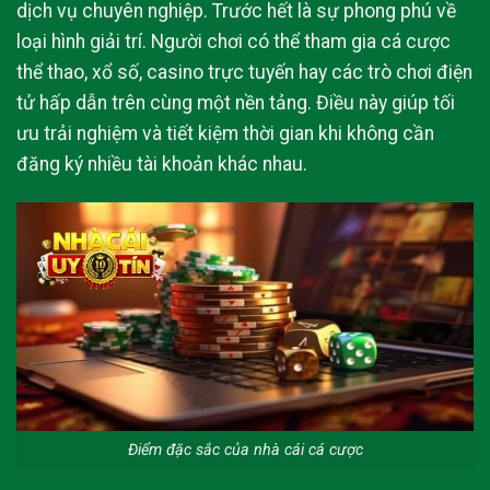
dịch vụ chuyên nghiệp.
Trước hết là sự phong phú về
loại hình giải trí. Người chơi có thể tham gia cá cược
thể thao, xổ số, casino trực tuyến hay các trò chơi điện
tử hấp dẫn trên cùng một nền tảng. Điều này giúp tối
ưu trải nghiệm và tiết kiệm thời gian khi không cần
đăng ký nhiều tài khoản khác nhau.
Điểm đặc sắc của nhà cái cá cược