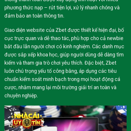
phương thức nạp – rút tiện lợi, xử lý nhanh chóng và
đảm bảo an toàn thông tin.
Giao diện website của Zbet được thiết kế hiện đại, bố
cục trực quan và dễ thao tác, phù hợp cho cả newbie
bắt đầu lẫn người chơi có kinh nghiệm. Các danh mục
được sắp xếp khoa học, giúp người dùng dễ dàng tìm
kiếm và tham gia trò chơi yêu thích. Đặc biệt, Zbet
luôn chú trọng yếu tố công bằng, áp dụng các tiêu
chuẩn kiểm soát minh bạch trong mọi hoạt động cá
cược, nhằm mang lại môi trường giải trí an toàn và
chuyên nghiệp.