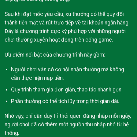
Sau khi đạt mốc yêu cầu, xu thưởng có thể quy đổi
thành tiền mặt và rút trực tiếp về tài khoản ngân hàng.
Đây là chương trình cực kỳ phù hợp với những người
chơi thường xuyên hoạt động trên cổng game.
Ưu điểm nổi bật của chương trình này gồm:
Người chơi vẫn có cơ hội nhận thưởng mà không
cần thực hiện nạp tiền.
Quy trình tham gia đơn giản, thao tác nhanh gọn.
Phần thưởng có thể tích lũy trong thời gian dài.
Nhờ vậy, chỉ cần duy trì thói quen đăng nhập mỗi ngày,
người chơi đã có thêm một nguồn thu nhập nhỏ từ hệ
thống.