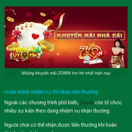
Những khuyến mãi ZOWIN hot hit nhất hiện nay
Hoàn thành nhiệm vụ tốt nhận tiền thưởng
Ngoài các chương trình phổ biến,
Zowin
còn tổ chức
nhiều sự kiện theo dạng nhiệm vụ nhận thưởng.
Người chơi có thể nhận được tiền thưởng khi hoàn