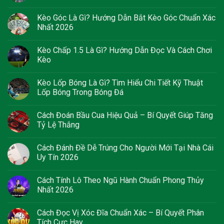
Kèo Góc Là Gì? Hướng Dẫn Bắt Kèo Góc Chuẩn Xác
Nhất 2026
Kèo Chấp 1.5 Là Gì? Hướng Dẫn Đọc Và Cách Chơi
Kèo
Kèo Lốp Bóng Là Gì? Tìm Hiểu Chi Tiết Kỹ Thuật
Lốp Bóng Trong Bóng Đá
Cách Đoán Bầu Cua Hiệu Quả – Bí Quyết Giúp Tăng
Tỷ Lệ Thắng
Cách Đánh Đề Dễ Trúng Cho Người Mới Tại Nhà Cái
Uy Tín 2026
Cách Tính Lô Theo Ngũ Hành Chuẩn Phong Thủy
Nhất 2026
Cách Đọc Vị Xóc Đĩa Chuẩn Xác – Bí Quyết Phân
Tích Cực Hay