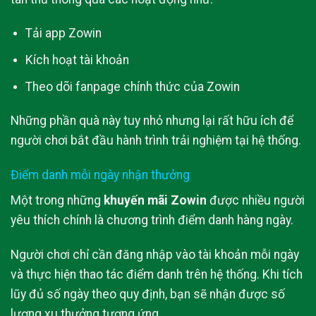
Tải app Zowin
Kích hoạt tài khoản
Theo dõi fanpage chính thức của Zowin
Những phần quà này tuy nhỏ nhưng lại rất hữu ích để
người chơi bắt đầu hành trình trải nghiệm tại hệ thống.
Điểm danh mỗi ngày nhận thưởng
Một trong những
khuyến mãi Zowin
được nhiều người
yêu thích chính là chương trình điểm danh hàng ngày.
Người chơi chỉ cần đăng nhập vào tài khoản mỗi ngày
và thực hiện thao tác điểm danh trên hệ thống. Khi tích
lũy đủ số ngày theo quy định, bạn sẽ nhận được số
lượng xu thưởng tương ứng.