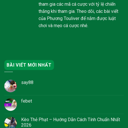
tham gia các mã cá cược với tỷ lệ chiến
thắng khi tham gia. Theo dõi, các bài viết
của Phương Touliver để nắm được luật
chơi và mẹo cá cược nhé.
BÀI VIẾT MỚI NHẤT
say88
febet
Kèo Thẻ Phạt – Hướng Dẫn Cách Tính Chuẩn Nhất
2026