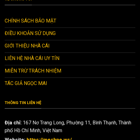
CHÍNH SÁCH BẢO MẬT
ĐIỀU KHOẢN SỬ DỤNG
GIỚI THIỆU NHÀ CÁI
LIÊN HỆ NHÀ CÁI UY TÍN
MIỄN TRỪ TRÁCH NHIỆM
TÁC GIẢ NGỌC MAI
THÔNG TIN LIÊN HỆ
Địa chỉ:
167 Nơ Trang Long, Phường 11, Bình Thạnh, Thành
phố Hồ Chí Minh, Việt Nam
Website:
https://meshne.ws/