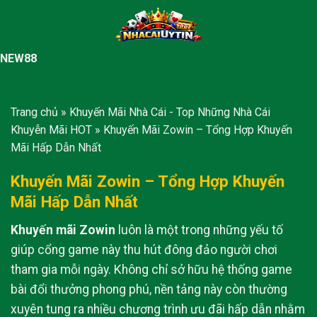
Skip
to
content
NEW88
Trang chủ
»
Khuyến Mãi Nhà Cái - Top Những Nhà Cái
Khuyễn Mãi HOT
»
Khuyến Mãi Zowin – Tổng Hợp Khuyến
Mãi Hấp Dẫn Nhất
Khuyến Mãi Zowin – Tổng Hợp Khuyến
Mãi Hấp Dẫn Nhất
Khuyến mãi Zowin
luôn là một trong những yếu tố
giúp cổng game này thu hút đông đảo người chơi
tham gia mỗi ngày. Không chỉ sở hữu hệ thống game
bài đổi thưởng phong phú, nền tảng này còn thường
xuyên tung ra nhiều chương trình ưu đãi hấp dẫn nhằm