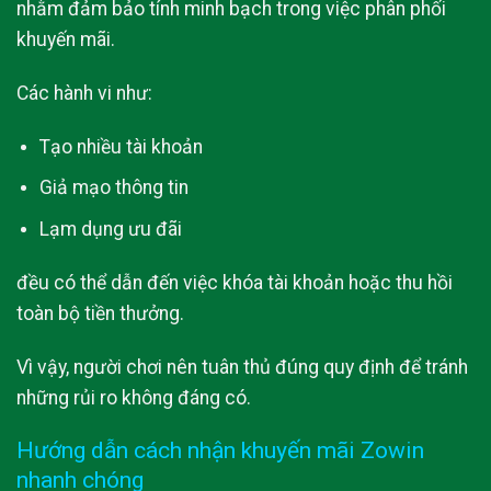
nhằm đảm bảo tính minh bạch trong việc phân phối
khuyến mãi.
Các hành vi như:
Tạo nhiều tài khoản
Giả mạo thông tin
Lạm dụng ưu đãi
đều có thể dẫn đến việc khóa tài khoản hoặc thu hồi
toàn bộ tiền thưởng.
Vì vậy, người chơi nên tuân thủ đúng quy định để tránh
những rủi ro không đáng có.
Hướng dẫn cách nhận khuyến mãi Zowin
nhanh chóng