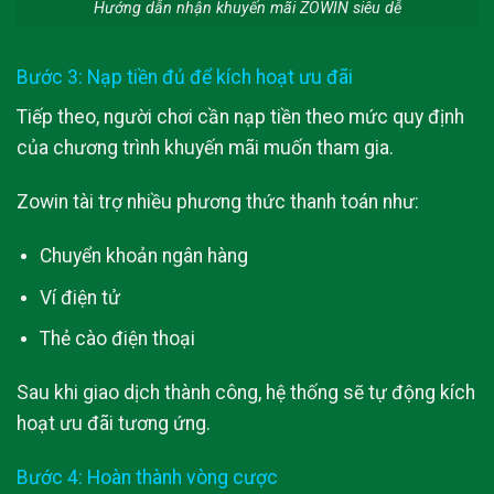
Hướng dẫn nhận khuyến mãi ZOWIN siêu dễ
Bước 3: Nạp tiền đủ để kích hoạt ưu đãi
Tiếp theo, người chơi cần nạp tiền theo mức quy định
của chương trình khuyến mãi muốn tham gia.
Zowin tài trợ nhiều phương thức thanh toán như:
Chuyển khoản ngân hàng
Ví điện tử
Thẻ cào điện thoại
Sau khi giao dịch thành công, hệ thống sẽ tự động kích
hoạt ưu đãi tương ứng.
Bước 4: Hoàn thành vòng cược