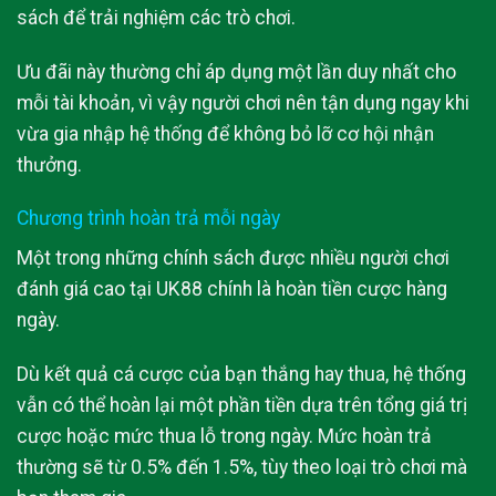
sách để trải nghiệm các trò chơi.
Ưu đãi này thường chỉ áp dụng một lần duy nhất cho
mỗi tài khoản, vì vậy người chơi nên tận dụng ngay khi
vừa gia nhập hệ thống để không bỏ lỡ cơ hội nhận
thưởng.
Chương trình hoàn trả mỗi ngày
Một trong những chính sách được nhiều người chơi
đánh giá cao tại UK88 chính là hoàn tiền cược hàng
ngày.
Dù kết quả cá cược của bạn thắng hay thua, hệ thống
vẫn có thể hoàn lại một phần tiền dựa trên tổng giá trị
cược hoặc mức thua lỗ trong ngày. Mức hoàn trả
thường sẽ từ 0.5% đến 1.5%, tùy theo loại trò chơi mà