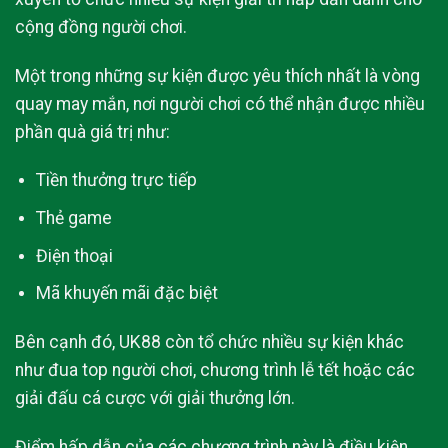
cộng đồng người chơi.
Một trong những sự kiện được yêu thích nhất là vòng
quay may mắn, nơi người chơi có thể nhận được nhiều
phần quà giá trị như:
Tiền thưởng trực tiếp
Thẻ game
Điện thoại
Mã khuyến mãi đặc biệt
Bên cạnh đó, UK88 còn tổ chức nhiều sự kiện khác
như đua top người chơi, chương trình lễ tết hoặc các
giải đấu cá cược với giải thưởng lớn.
Điểm hấp dẫn của các chương trình này là điều kiện