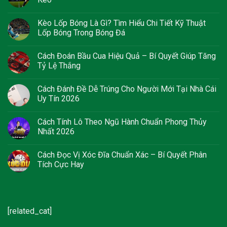
Kèo Lốp Bóng Là Gì? Tìm Hiểu Chi Tiết Kỹ Thuật
Lốp Bóng Trong Bóng Đá
Cách Đoán Bầu Cua Hiệu Quả – Bí Quyết Giúp Tăng
Tỷ Lệ Thắng
Cách Đánh Đề Dễ Trúng Cho Người Mới Tại Nhà Cái
Uy Tín 2026
Cách Tính Lô Theo Ngũ Hành Chuẩn Phong Thủy
Nhất 2026
Cách Đọc Vị Xóc Đĩa Chuẩn Xác – Bí Quyết Phân
Tích Cực Hay
[related_cat]