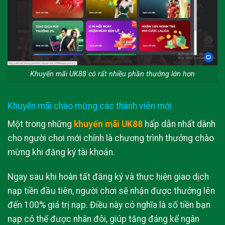
Khuyến mãi UK88 có rất nhiều phần thưởng lớn hơn
Khuyến mãi chào mừng các thành viên mới
Một trong những
khuyến mãi UK88
hấp dẫn nhất dành
cho người chơi mới chính là chương trình thưởng chào
mừng khi đăng ký tài khoản.
Ngay sau khi hoàn tất đăng ký và thực hiện giao dịch
nạp tiền đầu tiên, người chơi sẽ nhận được thưởng lên
đến 100% giá trị nạp. Điều này có nghĩa là số tiền bạn
nạp có thể được nhân đôi, giúp tăng đáng kể ngân