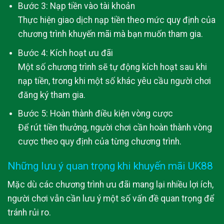
Bước 3: Nạp tiền vào tài khoản
Thực hiện giao dịch nạp tiền theo mức quy định của
chương trình khuyến mãi mà bạn muốn tham gia.
Bước 4: Kích hoạt ưu đãi
Một số chương trình sẽ tự động kích hoạt sau khi
nạp tiền, trong khi một số khác yêu cầu người chơi
đăng ký tham gia.
Bước 5: Hoàn thành điều kiện vòng cược
Để rút tiền thưởng, người chơi cần hoàn thành vòng
cược theo quy định của từng chương trình.
Những lưu ý quan trọng khi khuyến mãi UK88
Mặc dù các chương trình ưu đãi mang lại nhiều lợi ích,
người chơi vẫn cần lưu ý một số vấn đề quan trọng để
tránh rủi ro.