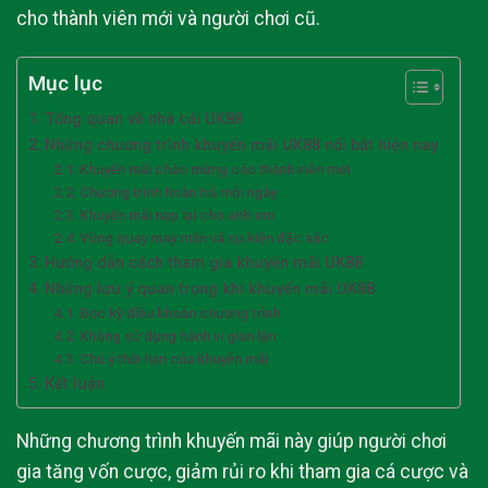
cho thành viên mới và người chơi cũ.
Mục lục
Tổng quan về nhà cái UK88
Những chương trình khuyến mãi UK88 nổi bật hiện nay
Khuyến mãi chào mừng các thành viên mới
Chương trình hoàn trả mỗi ngày
Khuyến mãi nạp lại cho anh em
Vòng quay may mắn và sự kiện đặc sắc
Hướng dẫn cách tham gia khuyến mãi UK88
Những lưu ý quan trọng khi khuyến mãi UK88
Đọc kỹ điều khoản chương trình
Không sử dụng hành vi gian lận
Chú ý thời hạn của khuyến mãi
Kết luận
Những chương trình khuyến mãi này giúp người chơi
gia tăng vốn cược, giảm rủi ro khi tham gia cá cược và