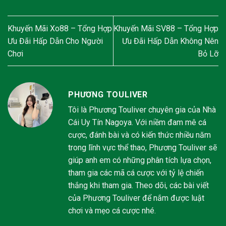
Khuyến Mãi Xo88 – Tổng Hợp
Khuyến Mãi SV88 – Tổng Hợp
Ưu Đãi Hấp Dẫn Cho Người
Ưu Đãi Hấp Dẫn Không Nên
Chơi
Bỏ Lỡ
PHƯƠNG TOULIVER
Tôi là Phương Touliver chuyên gia của Nhà
Cái Uy Tín Nagoya. Với niềm đam mê cá
cược, đánh bài và có kiến thức nhiều năm
trong lĩnh vực thể thao, Phương Touliver sẽ
giúp anh em có những phân tích lựa chọn,
tham gia các mã cá cược với tỷ lệ chiến
thắng khi tham gia. Theo dõi, các bài viết
của Phương Touliver để nắm được luật
chơi và mẹo cá cược nhé.