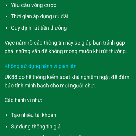
Yêu cầu vòng cược
Thời gian áp dụng ưu đãi
Quy định rút tiền thưởng
Việc nắm rõ các thông tin này sẽ giúp bạn tránh gặp
phải những vấn đề không mong muốn khi rút thưởng.
Không sử dụng hành vi gian lận
UK88 có hệ thống kiểm soát khá nghiêm ngặt để đảm
bảo tính minh bạch cho mọi người chơi.
Các hành vi như:
Tạo nhiều tài khoản
Sử dụng thông tin giả