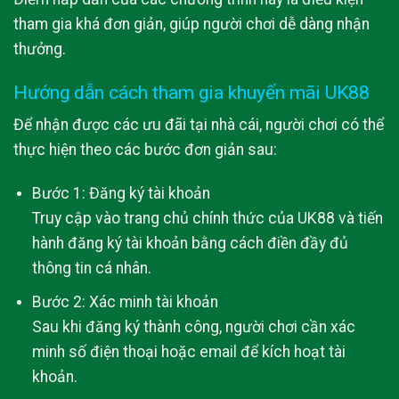
tham gia khá đơn giản, giúp người chơi dễ dàng nhận
thưởng.
Hướng dẫn cách tham gia khuyến mãi UK88
Để nhận được các ưu đãi tại nhà cái, người chơi có thể
thực hiện theo các bước đơn giản sau:
Bước 1: Đăng ký tài khoản
Truy cập vào trang chủ chính thức của UK88 và tiến
hành đăng ký tài khoản bằng cách điền đầy đủ
thông tin cá nhân.
Bước 2: Xác minh tài khoản
Sau khi đăng ký thành công, người chơi cần xác
minh số điện thoại hoặc email để kích hoạt tài
khoản.