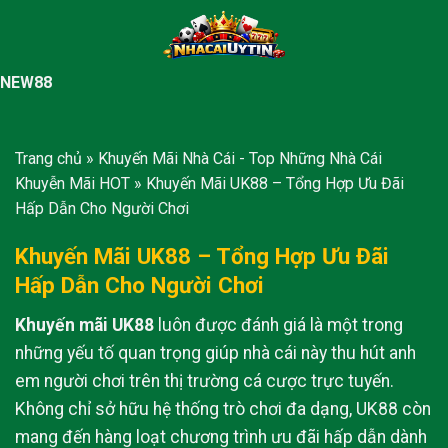
Skip
to
content
NEW88
Trang chủ
»
Khuyến Mãi Nhà Cái - Top Những Nhà Cái
Khuyễn Mãi HOT
»
Khuyến Mãi UK88 – Tổng Hợp Ưu Đãi
Hấp Dẫn Cho Người Chơi
Khuyến Mãi UK88 – Tổng Hợp Ưu Đãi
Hấp Dẫn Cho Người Chơi
Khuyến mãi UK88
luôn được đánh giá là một trong
những yếu tố quan trọng giúp nhà cái này thu hút anh
em người chơi trên thị trường cá cược trực tuyến.
Không chỉ sở hữu hệ thống trò chơi đa dạng, UK88 còn
mang đến hàng loạt chương trình ưu đãi hấp dẫn dành