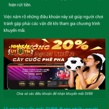
hiện rút tiền.
Việc nắm rõ những điều khoản này sẽ giúp người chơi
tránh gặp phải các vấn đề khi tham gia chương trình
khuyến mãi.
Chia sẻ các điều khoản để nhận khuyến mãi SV88