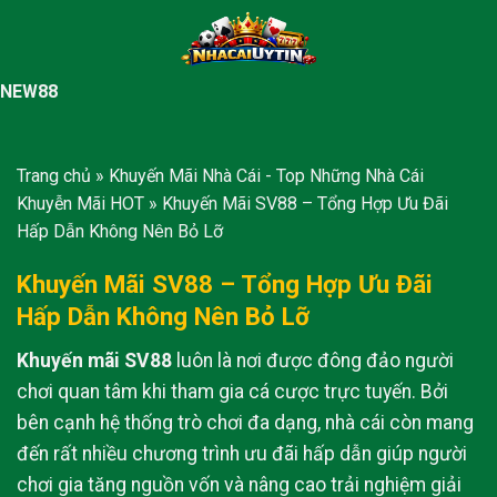
Skip
to
content
NEW88
Trang chủ
»
Khuyến Mãi Nhà Cái - Top Những Nhà Cái
Khuyễn Mãi HOT
»
Khuyến Mãi SV88 – Tổng Hợp Ưu Đãi
Hấp Dẫn Không Nên Bỏ Lỡ
Khuyến Mãi SV88 – Tổng Hợp Ưu Đãi
Hấp Dẫn Không Nên Bỏ Lỡ
Khuyến mãi SV88
luôn là nơi được đông đảo người
chơi quan tâm khi tham gia cá cược trực tuyến. Bởi
bên cạnh hệ thống trò chơi đa dạng, nhà cái còn mang
đến rất nhiều chương trình ưu đãi hấp dẫn giúp người
chơi gia tăng nguồn vốn và nâng cao trải nghiệm giải