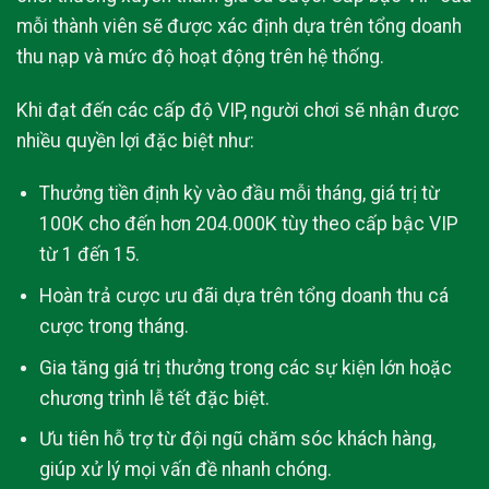
mỗi thành viên sẽ được xác định dựa trên tổng doanh
thu nạp và mức độ hoạt động trên hệ thống.
Khi đạt đến các cấp độ VIP, người chơi sẽ nhận được
nhiều quyền lợi đặc biệt như:
Thưởng tiền định kỳ vào đầu mỗi tháng, giá trị từ
100K cho đến hơn 204.000K tùy theo cấp bậc VIP
từ 1 đến 15.
Hoàn trả cược ưu đãi dựa trên tổng doanh thu cá
cược trong tháng.
Gia tăng giá trị thưởng trong các sự kiện lớn hoặc
chương trình lễ tết đặc biệt.
Ưu tiên hỗ trợ từ đội ngũ chăm sóc khách hàng,
giúp xử lý mọi vấn đề nhanh chóng.