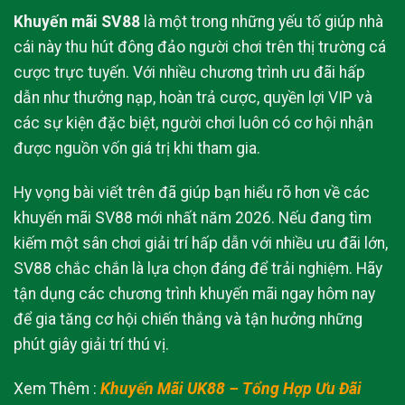
Khuyến mãi SV88
là một trong những yếu tố giúp nhà
cái này thu hút đông đảo người chơi trên thị trường cá
cược trực tuyến. Với nhiều chương trình ưu đãi hấp
dẫn như thưởng nạp, hoàn trả cược, quyền lợi VIP và
các sự kiện đặc biệt, người chơi luôn có cơ hội nhận
được nguồn vốn giá trị khi tham gia.
Hy vọng bài viết trên đã giúp bạn hiểu rõ hơn về các
khuyến mãi SV88 mới nhất năm 2026. Nếu đang tìm
kiếm một sân chơi giải trí hấp dẫn với nhiều ưu đãi lớn,
SV88 chắc chắn là lựa chọn đáng để trải nghiệm. Hãy
tận dụng các chương trình khuyến mãi ngay hôm nay
để gia tăng cơ hội chiến thắng và tận hưởng những
phút giây giải trí thú vị.
Xem Thêm :
Khuyến Mãi UK88 – Tổng Hợp Ưu Đãi