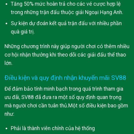
Tăng 50% mức hoàn trả cho các vé cược hợp lệ
trong những trận đấu thuộc giải Ngoại Hạng Anh.
Sự kiện dự đoán kết quả trận đấu với nhiều phần
quà giá trị.
Những chương trình này giúp người chơi có thêm nhiều
cơ hội nhận thưởng khi theo dõi các giải đấu thể thao
lớn.
Điều kiện và quy định nhận khuyến mãi SV88
Để đảm bảo tính minh bạch trong quá trình tham gia
ưu đãi, SV88 đã đưa ra một số quy định quan trọng
mà người chơi cần tuân thủ.Một số điều kiện bao gồm
như:
Phải là thành viên chính của hệ thống