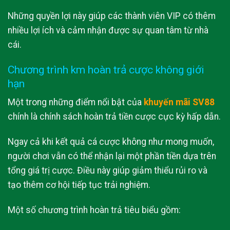
Những quyền lợi này giúp các thành viên VIP có thêm
nhiều lợi ích và cảm nhận được sự quan tâm từ nhà
cái.
Chương trình km hoàn trả cược không giới
hạn
Một trong những điểm nổi bật của
khuyến mãi SV88
chính là chính sách hoàn trả tiền cược cực kỳ hấp dẫn.
Ngay cả khi kết quả cá cược không như mong muốn,
người chơi vẫn có thể nhận lại một phần tiền dựa trên
tổng giá trị cược. Điều này giúp giảm thiểu rủi ro và
tạo thêm cơ hội tiếp tục trải nghiệm.
Một số chương trình hoàn trả tiêu biểu gồm: