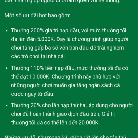
dẫn nhằm giúp người chơi làm quen với hệ thống.
Một số ưu đãi hot bao gồm:
Thưởng 200% giá trị nạp đầu, với mức thưởng tối
đa lên đến 5.000K. Đây là chương trình giúp người
chơi tăng gấp ba số vốn ban đầu để trải nghiệm
các trò chơi tại nhà cái.
Thưởng 110% tiền nạp đầu, mức thưởng tối đa có
thể đạt 10.000K. Chương trình này phù hợp với
những người chơi muốn gia tăng ngân sách cá
cược ngay từ đầu.
Thưởng 20% cho lần nạp thứ hai, áp dụng cho người
chơi đã hoàn thành giao dịch đầu tiên. Giá trị
thưởng tối đa có thể lên đến 20.000K.
Những ưu đãi này mang lại lợi ích rất lớn cho tân thủ,