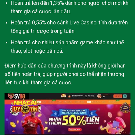
Hoàn trả lên đến 1,35% dành cho người chơi mới khi
tham gia cá cược lần đầu.
Hoàn trả 0,55% cho sảnh Live Casino, tính dựa trên
tổng giá trị cược trong tuần.
Hoàn trả cho nhiều sản phẩm game khác như thể
thao, slot hoặc bắn cá.
Điểm hấp dẫn của chương trình này là không giới hạn
số tiền hoàn trả, giúp người chơi có thể nhận thưởng
liên tục khi tham gia cá cược.