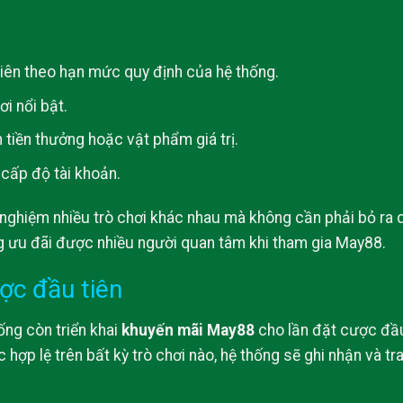
tiên theo hạn mức quy định của hệ thống.
i nổi bật.
tiền thưởng hoặc vật phẩm giá trị.
cấp độ tài khoản.
 nghiệm nhiều trò chơi khác nhau mà không cần phải bỏ ra 
ng ưu đãi được nhiều người quan tâm khi tham gia May88.
ợc đầu tiên
ống còn triển khai
khuyến mãi May88
cho lần đặt cược đầu
hợp lệ trên bất kỳ trò chơi nào, hệ thống sẽ ghi nhận và tr