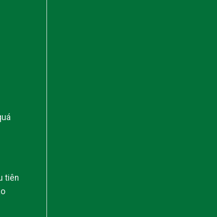
quá
 tiên
ao