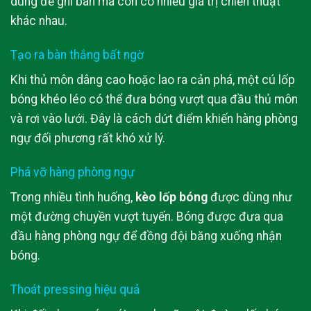
dùng để ghi bàn mà còn có nhiều giá trị chiến thuật
khác nhau.
Tạo ra bàn thắng bất ngờ
Khi thủ môn dâng cao hoặc lao ra cản phá, một cú lốp
bóng khéo léo có thể đưa bóng vượt qua đầu thủ môn
và rơi vào lưới. Đây là cách dứt điểm khiến hàng phòng
ngự đối phương rất khó xử lý.
Phá vỡ hàng phòng ngự
Trong nhiều tình huống,
kèo lốp bóng
được dùng như
một đường chuyền vượt tuyến. Bóng được đưa qua
đầu hàng phòng ngự để đồng đội băng xuống nhận
bóng.
Thoát pressing hiệu quả