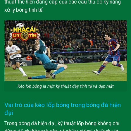
thuật thể hiện đẳng cấp của các cầu thủ có kỹ năng
xử lý bóng tinh tế.
Kèo lốp bóng là một kỹ thuật đầy tinh tế và đẹp mắt
Vai trò của kèo lốp bóng trong bóng đá hiện
đại
Trong bóng đá hiện đại, kỹ thuật lốp bóng không chỉ