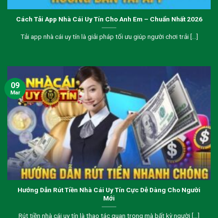
Cách Tải App Nhà Cái Uy Tín Cho Anh Em – Chuẩn Nhất 2026
Tải app nhà cái uy tín là giải pháp tối ưu giúp người chơi trải [...]
09
Mar
Hướng Dẫn Rút Tiền Nhà Cái Uy Tín Cực Dễ Dàng Cho Người
Mới
Rút tiền nhà cái uy tín là thao tác quan trọng mà bất kỳ người [...]