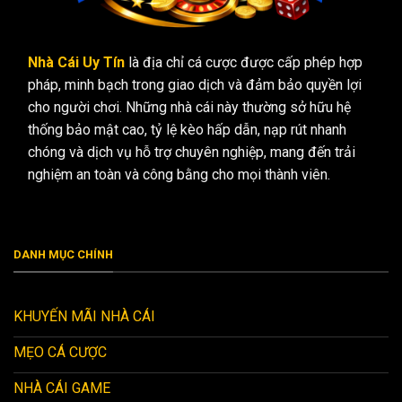
Nhà Cái Uy Tín
là địa chỉ cá cược được cấp phép hợp
pháp, minh bạch trong giao dịch và đảm bảo quyền lợi
cho người chơi. Những nhà cái này thường sở hữu hệ
thống bảo mật cao, tỷ lệ kèo hấp dẫn, nạp rút nhanh
chóng và dịch vụ hỗ trợ chuyên nghiệp, mang đến trải
nghiệm an toàn và công bằng cho mọi thành viên.
DANH MỤC CHÍNH
KHUYẾN MÃI NHÀ CÁI
MẸO CÁ CƯỢC
NHÀ CÁI GAME