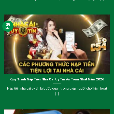
09
Mar
Quy Trình Nạp Tiền Nhà Cái Uy Tín An Toàn Nhất Năm 2026
Nạp tiền nhà cái uy tín là bước quan trọng giúp người chơi kích hoạt
[...]