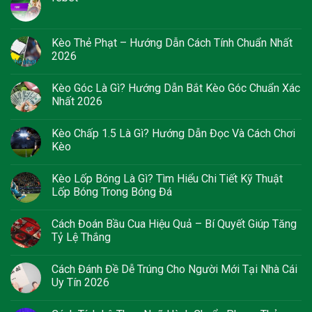
Kèo Thẻ Phạt – Hướng Dẫn Cách Tính Chuẩn Nhất
2026
Kèo Góc Là Gì? Hướng Dẫn Bắt Kèo Góc Chuẩn Xác
Nhất 2026
Kèo Chấp 1.5 Là Gì? Hướng Dẫn Đọc Và Cách Chơi
Kèo
Kèo Lốp Bóng Là Gì? Tìm Hiểu Chi Tiết Kỹ Thuật
Lốp Bóng Trong Bóng Đá
Cách Đoán Bầu Cua Hiệu Quả – Bí Quyết Giúp Tăng
Tỷ Lệ Thắng
Cách Đánh Đề Dễ Trúng Cho Người Mới Tại Nhà Cái
Uy Tín 2026