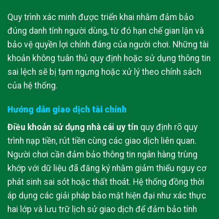
Quy trình xác minh được triển khai nhằm đảm bảo
đúng danh tính người dùng, từ đó hạn chế gian lận và
bảo vệ quyền lợi chính đáng của người chơi. Những tài
khoản không tuân thủ quy định hoặc sử dụng thông tin
sai lệch sẽ bị tạm ngưng hoặc xử lý theo chính sách
của hệ thống.
Hướng dẫn giao dịch tài chính
Điều khoản sử dụng nhà cái uy tín
quy định rõ quy
trình nạp tiền, rút tiền cùng các giao dịch liên quan.
Người chơi cần đảm bảo thông tin ngân hàng trùng
khớp với dữ liệu đã đăng ký nhằm giảm thiểu nguy cơ
phát sinh sai sót hoặc thất thoát. Hệ thống đồng thời
áp dụng các giải pháp bảo mật hiện đại như xác thực
hai lớp và lưu trữ lịch sử giao dịch để đảm bảo tính