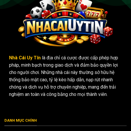
Nhà Cái Uy Tín
là địa chỉ cá cược được cấp phép hợp
pháp, minh bạch trong giao dịch và đảm bảo quyền lợi
cho người chơi. Những nhà cái này thường sở hữu hệ
thống bảo mật cao, tỷ lệ kèo hấp dẫn, nạp rút nhanh
chóng và dịch vụ hỗ trợ chuyên nghiệp, mang đến trải
nghiệm an toàn và công bằng cho mọi thành viên.
DANH MỤC CHÍNH