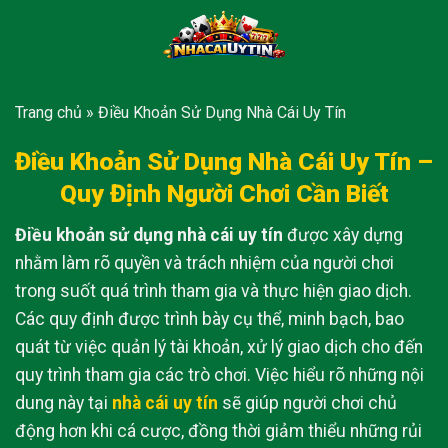
Skip
to
content
Trang chủ
»
Điều Khoản Sử Dụng Nhà Cái Uy Tín
Điều Khoản Sử Dụng Nhà Cái Uy Tín –
Quy Định Người Chơi Cần Biết
Điều khoản sử dụng nhà cái uy tín
được xây dựng
nhằm làm rõ quyền và trách nhiệm của người chơi
trong suốt quá trình tham gia và thực hiện giao dịch.
Các quy định được trình bày cụ thể, minh bạch, bao
quát từ việc quản lý tài khoản, xử lý giao dịch cho đến
quy trình tham gia các trò chơi. Việc hiểu rõ những nội
dung này tại
nhà cái uy tín
sẽ giúp người chơi chủ
động hơn khi cá cược, đồng thời giảm thiểu những rủi