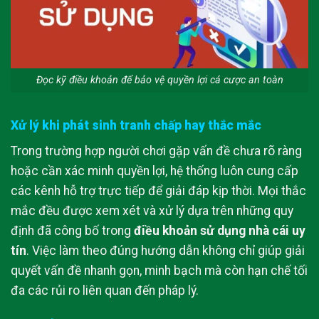
Đọc kỹ điều khoản để bảo vệ quyền lợi cá cược an toàn
Xử lý khi phát sinh tranh chấp hay thắc mắc
Trong trường hợp người chơi gặp vấn đề chưa rõ ràng
hoặc cần xác minh quyền lợi, hệ thống luôn cung cấp
các kênh hỗ trợ trực tiếp để giải đáp kịp thời. Mọi thắc
mắc đều được xem xét và xử lý dựa trên những quy
định đã công bố trong
điều khoản sử dụng nhà cái uy
tín
. Việc làm theo đúng hướng dẫn không chỉ giúp giải
quyết vấn đề nhanh gọn, minh bạch mà còn hạn chế tối
đa các rủi ro liên quan đến pháp lý.