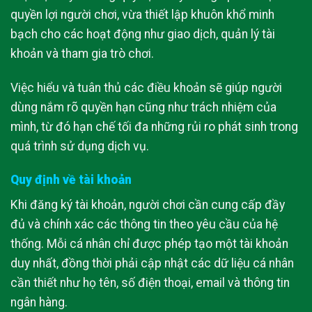
quyền lợi người chơi, vừa thiết lập khuôn khổ minh
bạch cho các hoạt động như giao dịch, quản lý tài
khoản và tham gia trò chơi.
Việc hiểu và tuân thủ các điều khoản sẽ giúp người
dùng nắm rõ quyền hạn cũng như trách nhiệm của
mình, từ đó hạn chế tối đa những rủi ro phát sinh trong
quá trình sử dụng dịch vụ.
Quy định về tài khoản
Khi đăng ký tài khoản, người chơi cần cung cấp đầy
đủ và chính xác các thông tin theo yêu cầu của hệ
thống. Mỗi cá nhân chỉ được phép tạo một tài khoản
duy nhất, đồng thời phải cập nhật các dữ liệu cá nhân
cần thiết như họ tên, số điện thoại, email và thông tin
ngân hàng.