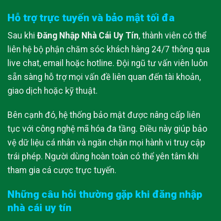
Hỗ trợ trực tuyến và bảo mật tối đa
Sau khi
Đăng Nhập Nhà Cái Uy Tín
, thành viên có thể
liên hệ bộ phận chăm sóc khách hàng 24/7 thông qua
live chat, email hoặc hotline. Đội ngũ tư vấn viên luôn
sẵn sàng hỗ trợ mọi vấn đề liên quan đến tài khoản,
giao dịch hoặc kỹ thuật.
Bên cạnh đó, hệ thống bảo mật được nâng cấp liên
tục với công nghệ mã hóa đa tầng. Điều này giúp bảo
vệ dữ liệu cá nhân và ngăn chặn mọi hành vi truy cập
trái phép. Người dùng hoàn toàn có thể yên tâm khi
tham gia cá cược trực tuyến.
Những câu hỏi thường gặp khi đăng nhập
nhà cái uy tín