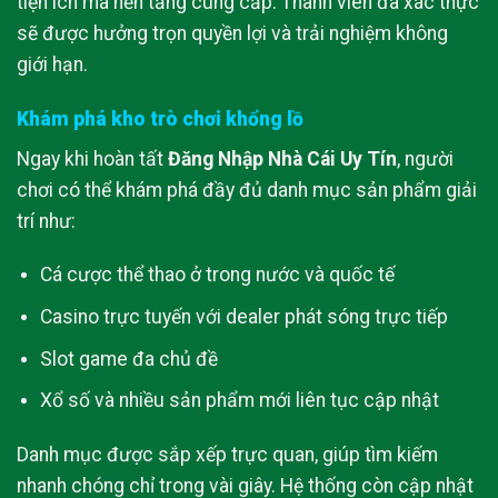
tiện ích mà nền tảng cung cấp. Thành viên đã xác thực
sẽ được hưởng trọn quyền lợi và trải nghiệm không
giới hạn.
Khám phá kho trò chơi khổng lồ
Ngay khi hoàn tất
Đăng Nhập Nhà Cái Uy Tín
, người
chơi có thể khám phá đầy đủ danh mục sản phẩm giải
trí như:
Cá cược thể thao ở trong nước và quốc tế
Casino trực tuyến với dealer phát sóng trực tiếp
Slot game đa chủ đề
Xổ số và nhiều sản phẩm mới liên tục cập nhật
Danh mục được sắp xếp trực quan, giúp tìm kiếm
nhanh chóng chỉ trong vài giây. Hệ thống còn cập nhật