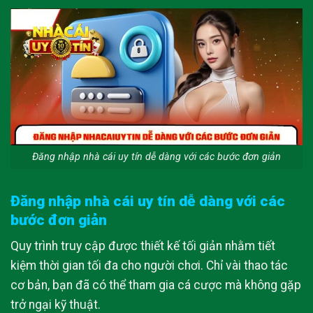
Đăng nhập nhà cái uy tín dễ dàng với các bước đơn giản
Đăng nhập nhà cái uy tín dễ dàng với các
bước đơn giản
Quy trình truy cập được thiết kế tối giản nhằm tiết
kiệm thời gian tối đa cho người chơi. Chỉ vài thao tác
cơ bản, bạn đã có thể tham gia cá cược mà không gặp
trở ngại kỹ thuật.