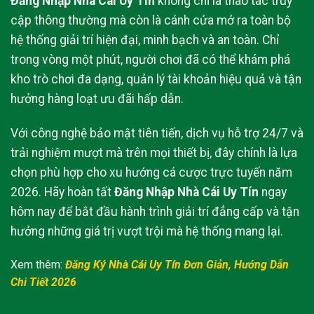
Đăng Nhập Nhà Cái Uy Tín
không chỉ là thao tác truy
cập thông thường mà còn là cánh cửa mở ra toàn bộ
hệ thống giải trí hiện đại, minh bạch và an toàn. Chỉ
trong vòng một phút, người chơi đã có thể khám phá
kho trò chơi đa dạng, quản lý tài khoản hiệu quả và tận
hưởng hàng loạt ưu đãi hấp dẫn.
Với công nghệ bảo mật tiên tiến, dịch vụ hỗ trợ 24/7 và
trải nghiệm mượt mà trên mọi thiết bị, đây chính là lựa
chọn phù hợp cho xu hướng cá cược trực tuyến năm
2026. Hãy hoàn tất
Đăng Nhập Nhà Cái Uy Tín
ngay
hôm nay để bắt đầu hành trình giải trí đẳng cấp và tận
hưởng những giá trị vượt trội mà hệ thống mang lại.
Xem thêm:
Đăng Ký Nhà Cái Uy Tín Đơn Giản, Hướng Dẫn
Chi Tiết 2026