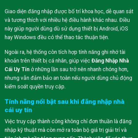
Giao diện đăng nhập được bố trí khoa học, dễ quan sát
và tương thích với nhiều hệ điều hành khác nhau. Điều
này giúp người dùng dù sử dụng thiết bị Android, iOS
hay Windows đều có thể thao tác thuận tiện.
Ngoài ra, hệ thống còn tích hợp tính năng ghi nhớ tài
khoản trên thiết bị cá nhân, giúp việc
Đăng Nhập Nhà
Cái Uy Tín
ở những lần sau trở nên nhanh chóng hơn,
nhưng vẫn đảm bảo an toàn nếu người dùng chủ động
kiểm soát quyền truy cập.
Tính năng nổi bật sau khi đăng nhập nhà
cái uy tín
Việc truy cập thành công không chỉ đơn thuần là đăng
nhập kỹ thuật mà còn mở ra toàn bộ giá trị giải trí và