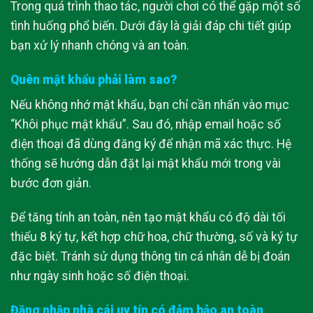
Trong quá trình thao tác, người chơi có thể gặp một số
tình huống phổ biến. Dưới đây là giải đáp chi tiết giúp
bạn xử lý nhanh chóng và an toàn.
Quên mật khẩu phải làm sao?
Nếu không nhớ mật khẩu, bạn chỉ cần nhấn vào mục
“Khôi phục mật khẩu”. Sau đó, nhập email hoặc số
điện thoại đã dùng đăng ký để nhận mã xác thực. Hệ
thống sẽ hướng dẫn đặt lại mật khẩu mới trong vài
bước đơn giản.
Để tăng tính an toàn, nên tạo mật khẩu có độ dài tối
thiểu 8 ký tự, kết hợp chữ hoa, chữ thường, số và ký tự
đặc biệt. Tránh sử dụng thông tin cá nhân dễ bị đoán
như ngày sinh hoặc số điện thoại.
Đăng nhập nhà cái uy tín có đảm bảo an toàn