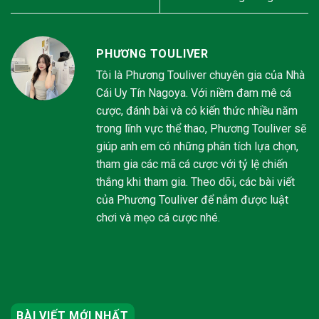
PHƯƠNG TOULIVER
Tôi là Phương Touliver chuyên gia của Nhà
Cái Uy Tín Nagoya. Với niềm đam mê cá
cược, đánh bài và có kiến thức nhiều năm
trong lĩnh vực thể thao, Phương Touliver sẽ
giúp anh em có những phân tích lựa chọn,
tham gia các mã cá cược với tỷ lệ chiến
thắng khi tham gia. Theo dõi, các bài viết
của Phương Touliver để nắm được luật
chơi và mẹo cá cược nhé.
BÀI VIẾT MỚI NHẤT