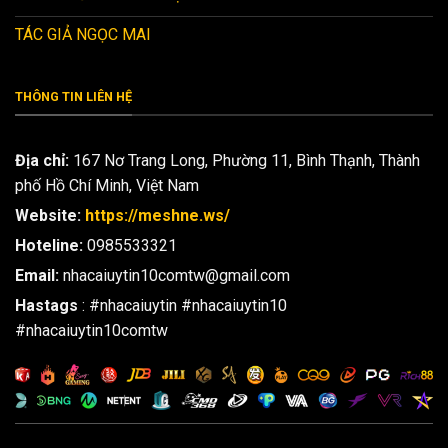
TÁC GIẢ NGỌC MAI
THÔNG TIN LIÊN HỆ
Địa chỉ:
167 Nơ Trang Long, Phường 11, Bình Thạnh, Thành
phố Hồ Chí Minh, Việt Nam
Website:
https://meshne.ws/
Hoteline:
0985533321
Email:
nhacaiuytin10comtw@gmail.com
Hastags
: #nhacaiuytin #nhacaiuytin10
#nhacaiuytin10comtw