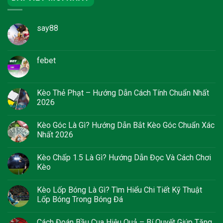
say88
febet
Kèo Thẻ Phạt – Hướng Dẫn Cách Tính Chuẩn Nhất
2026
Kèo Góc Là Gì? Hướng Dẫn Bắt Kèo Góc Chuẩn Xác
Nhất 2026
Kèo Chấp 1.5 Là Gì? Hướng Dẫn Đọc Và Cách Chơi
Kèo
Kèo Lốp Bóng Là Gì? Tìm Hiểu Chi Tiết Kỹ Thuật
Lốp Bóng Trong Bóng Đá
Cách Đoán Bầu Cua Hiệu Quả – Bí Quyết Giúp Tăng