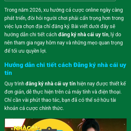
Trong năm 2026, xu hướng cá cược online ngày càng
phát triển, đòi hỏi người chơi phải cẩn trọng hơn trong
việc lựa chọn địa chỉ đăng ký. Bài viết dưới đây sẽ
hướng dẫn chi tiết cách
đăng ký nhà cái uy tín
, lý do
nên tham gia ngay hôm nay và những mẹo quan trọng
để tối ưu quyền lợi.
Hướng dẫn chi tiết cách Đăng ký nhà cái uy
tín
Quy trình
đăng ký nhà cái uy tín
hiện nay được thiết kế
đơn giản, dễ thực hiện trên cả máy tính và điện thoại.
Chỉ cần vài phút thao tác, bạn đã có thể sở hữu tài
khoản cá cược chính thức.