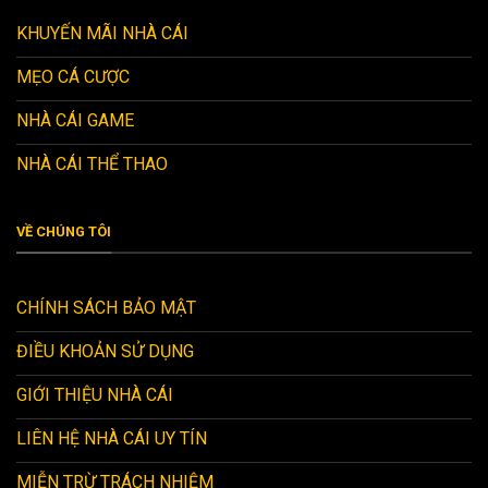
KHUYẾN MÃI NHÀ CÁI
MẸO CÁ CƯỢC
NHÀ CÁI GAME
NHÀ CÁI THỂ THAO
VỀ CHÚNG TÔI
CHÍNH SÁCH BẢO MẬT
ĐIỀU KHOẢN SỬ DỤNG
GIỚI THIỆU NHÀ CÁI
LIÊN HỆ NHÀ CÁI UY TÍN
MIỄN TRỪ TRÁCH NHIỆM