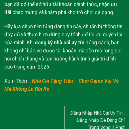
bạn đã có thể sở hữu tài khoản chính thức, nhận ưu
đãi chào mừng và khám phá kho trò chơi đa dạng.
Hãy lựa chọn nền tảng đáng tin cậy, chuẩn bị thông tin
đầy đủ và thực hiện đúng quy trình để tối ưu quyền lợi
của mình. Khi
đăng ký nhà cái uy tín
đúng cách, bạn
không chỉ bảo vệ được tài khoản mà còn mở rộng cơ
hội chiến thắng và tận hưởng hành trình giải trí đỉnh
cao trong năm 2026.
Xem Thêm :
Nhà Cái Tặng Tiền – Chơi Game Vui Vẻ
Mà Không Lo Rủi Ro
Đăng Nhập Nhà Cái Uy Tín :
Đăng Nhập Dễ Dàng Chỉ
Trong Vòng 1 Phút