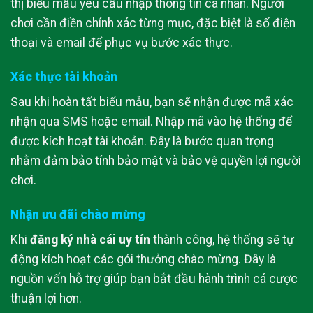
thị biểu mẫu yêu cầu nhập thông tin cá nhân. Người
chơi cần điền chính xác từng mục, đặc biệt là số điện
thoại và email để phục vụ bước xác thực.
Xác thực tài khoản
Sau khi hoàn tất biểu mẫu, bạn sẽ nhận được mã xác
nhận qua SMS hoặc email. Nhập mã vào hệ thống để
được kích hoạt tài khoản. Đây là bước quan trọng
nhằm đảm bảo tính bảo mật và bảo vệ quyền lợi người
chơi.
Nhận ưu đãi chào mừng
Khi
đăng ký nhà cái uy tín
thành công, hệ thống sẽ tự
động kích hoạt các gói thưởng chào mừng. Đây là
nguồn vốn hỗ trợ giúp bạn bắt đầu hành trình cá cược
thuận lợi hơn.