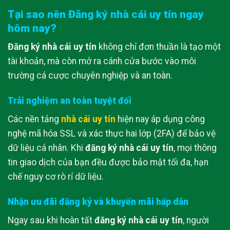
Tại sao nên Đăng ký nhà cái uy tín ngay
hôm nay?
Đăng ký nhà cái uy tín
không chỉ đơn thuần là tạo một
tài khoản, mà còn mở ra cánh cửa bước vào môi
trường cá cược chuyên nghiệp và an toàn.
Trải nghiệm an toàn tuyệt đối
Các nền tảng
nhà cái uy tín
hiện nay áp dụng công
nghệ mã hóa SSL và xác thực hai lớp (2FA) để bảo vệ
dữ liệu cá nhân. Khi
đăng ký nhà cái uy tín
, mọi thông
tin giao dịch của bạn đều được bảo mật tối đa, hạn
chế nguy cơ rò rỉ dữ liệu.
Nhận ưu đãi đăng ký và khuyến mãi hấp dẫn
Ngay sau khi hoàn tất
đăng ký nhà cái uy tín
, người