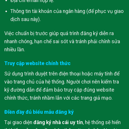
Địa chỉ email hợp lệ.
Thông tin tài khoản của ngân hàng (để phục vụ giao
dịch sau này).
Việc chuẩn bị trước giúp quá trình đăng ký diễn ra
nhanh chóng, hạn chế sai sót và tránh phải chỉnh sửa
nhiều lần.
Truy cập website chính thức
Sử dụng trình duyệt trên điện thoại hoặc máy tính để
vào trang chủ của hệ thống. Người chơi nên kiểm tra
kỹ đường dẫn để đảm bảo truy cập đúng website
chính thức, tránh nhầm lẫn với các trang giả mạo.
Điền đầy đủ biểu mẫu đăng ký
Tại giao diện
đăng ký nhà cái uy tín
, hệ thống sẽ hiển