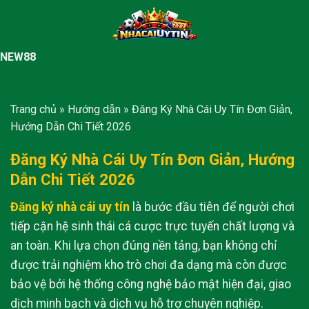
Skip
to
content
NEW88
Trang chủ
»
Hướng dẫn
»
Đăng Ký Nhà Cái Uy Tín Đơn Giản,
Hướng Dẫn Chi Tiết 2026
Đăng Ký Nhà Cái Uy Tín Đơn Giản, Hướng
Dẫn Chi Tiết 2026
Đăng ký nhà cái uy tín
là bước đầu tiên để người chơi
tiếp cận hệ sinh thái cá cược trực tuyến chất lượng và
an toàn. Khi lựa chọn đúng nền tảng, bạn không chỉ
được trải nghiệm kho trò chơi đa dạng mà còn được
bảo vệ bởi hệ thống công nghệ bảo mật hiện đại, giao
dịch minh bạch và dịch vụ hỗ trợ chuyên nghiệp.