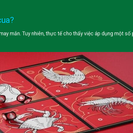
cua?
may mắn. Tuy nhiên, thực tế cho thấy việc áp dụng một số