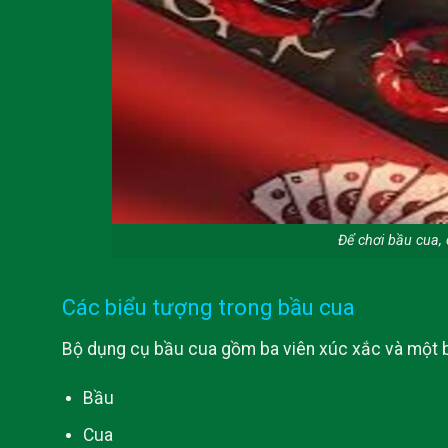
Để chơi bầu cua, 
Các biểu tượng trong bầu cua
Bộ dụng cụ bầu cua gồm ba viên xúc xắc và một b
Bầu
Cua