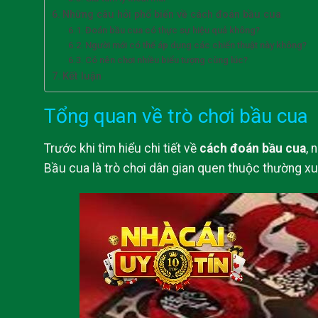
Những câu hỏi phổ biến về cách đoán bầu cua
Đoán bầu cua có thực sự hiệu quả không?
Người mới có thể áp dụng các chiến thuật này không?
Có nên chơi nhiều biểu tượng cùng lúc?
Kết luận
Tổng quan về trò chơi bầu cua
Trước khi tìm hiểu chi tiết về
cách đoán bầu cua
, 
Bầu cua là trò chơi dân gian quen thuộc thường xuấ