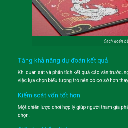
Cách đoán bầ
Tăng khả năng dự đoán kết quả
Khi quan sát và phân tích kết quả các ván trước, n
việc lựa chọn biểu tượng trở nên có cơ sở hơn tha
Kiểm soát vốn tốt hơn
Một chiến lược chơi hợp lý giúp người tham gia phâ
chọn.