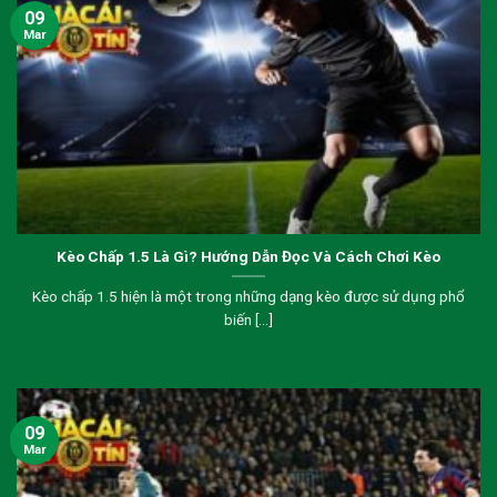
09
Mar
Kèo Chấp 1.5 Là Gì? Hướng Dẫn Đọc Và Cách Chơi Kèo
Kèo chấp 1.5 hiện là một trong những dạng kèo được sử dụng phổ
biến [...]
09
Mar