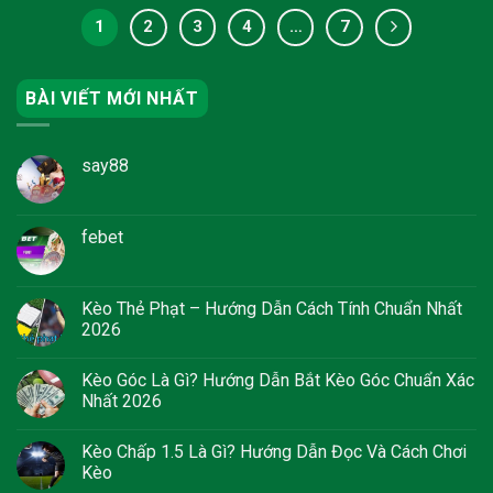
1
2
3
4
…
7
BÀI VIẾT MỚI NHẤT
say88
febet
Kèo Thẻ Phạt – Hướng Dẫn Cách Tính Chuẩn Nhất
2026
Kèo Góc Là Gì? Hướng Dẫn Bắt Kèo Góc Chuẩn Xác
Nhất 2026
Kèo Chấp 1.5 Là Gì? Hướng Dẫn Đọc Và Cách Chơi
Kèo