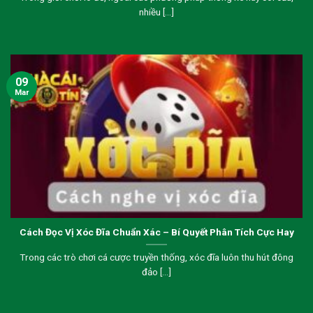
nhiều [...]
09
Mar
Cách Đọc Vị Xóc Đĩa Chuẩn Xác – Bí Quyết Phân Tích Cực Hay
Trong các trò chơi cá cược truyền thống, xóc đĩa luôn thu hút đông
đảo [...]