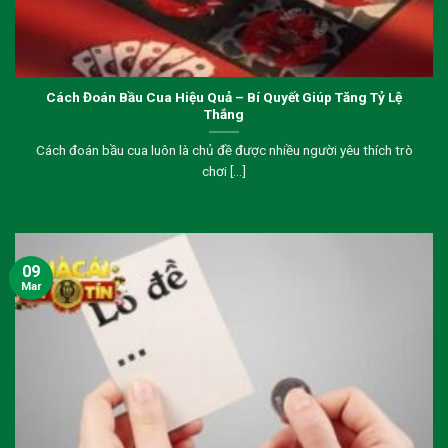
Cách Đoán Bầu Cua Hiệu Quả – Bí Quyết Giúp Tăng Tỷ Lệ
Thắng
Cách đoán bầu cua luôn là chủ đề được nhiều người yêu thích trò
chơi [...]
09
Mar