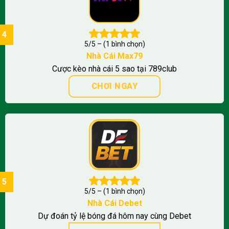
5/5 – (1 bình chọn)
Nhà Cái Max79
Cược kèo nhà cái 5 sao tại 789club
CHƠI NGAY
5/5 – (1 bình chọn)
Nhà Cái Debet
Dự đoán tỷ lệ bóng đá hôm nay cùng Debet