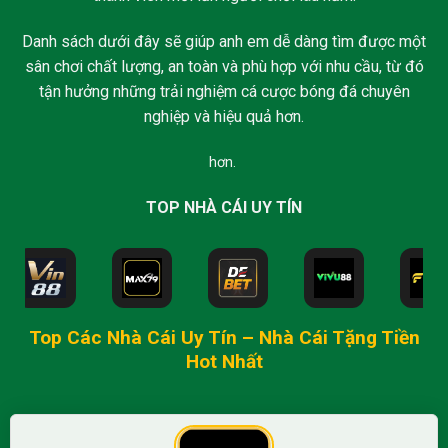
Danh sách dưới đây sẽ giúp anh em dễ dàng tìm được một
sân chơi chất lượng, an toàn và phù hợp với nhu cầu, từ đó
tận hưởng những trải nghiệm cá cược bóng đá chuyên
nghiệp và hiệu quả hơn.
hơn.
TOP NHÀ CÁI UY TÍN
Top Các Nhà Cái Uy Tín –
Nhà Cái Tặng Tiền
Hot Nhất