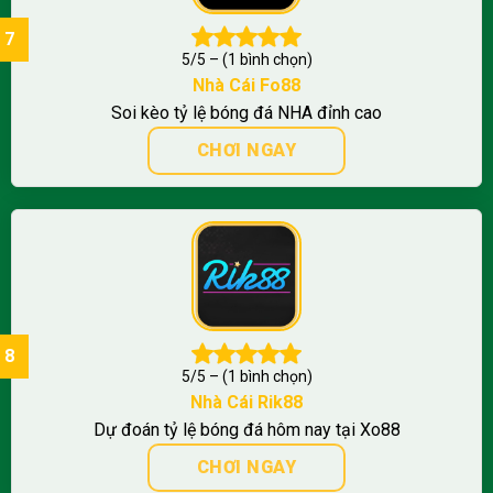
5/5 – (1 bình chọn)
Nhà Cái
Fo88
Soi kèo tỷ lệ bóng đá NHA đỉnh cao
CHƠI NGAY
5/5 – (1 bình chọn)
Nhà Cái Rik88
Dự đoán tỷ lệ bóng đá hôm nay tại Xo88
CHƠI NGAY