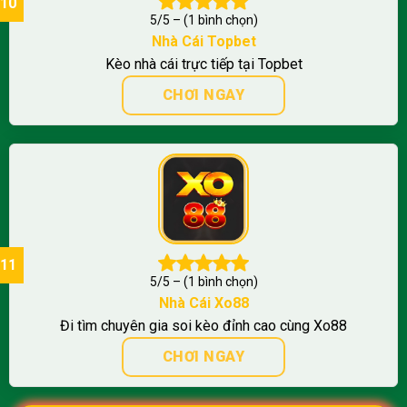
5/5 – (1 bình chọn)
Nhà Cái Topbet
Kèo nhà cái trực tiếp tại Topbet
CHƠI NGAY
5/5 – (1 bình chọn)
Nhà Cái Xo88
Đi tìm chuyên gia soi kèo đỉnh cao cùng Xo88
CHƠI NGAY